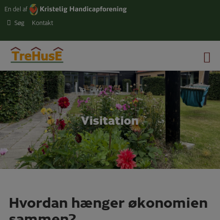
Hop
En del af
til
Søg
Kontakt
indholdet
Visitation
Hvordan hænger økonomien
sammen?