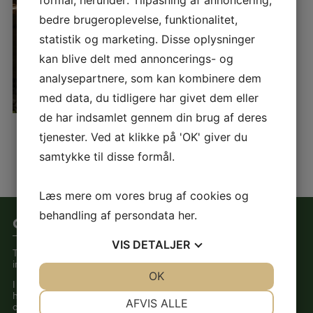
formål, herunder: Tilpasning af annoncering,
bedre brugeroplevelse, funktionalitet,
statistik og marketing. Disse oplysninger
kan blive delt med annoncerings- og
analysepartnere, som kan kombinere dem
med data, du tidligere har givet dem eller
de har indsamlet gennem din brug af deres
tjenester. Ved at klikke på 'OK' giver du
samtykke til disse formål.
Læs mere om vores brug af cookies og
behandling af persondata
her
.
Om Trehuse
VIS
DETALJER
TreHusE er et hjem med alt hvad det
indebærer.
JA
NEJ
OK
JA
NEJ
I hverdagen vægtes samvær og nærvær,
hygge og grin, musik og film, fælles
NØDVENDIGE
PRÆFERENCER
AFVIS ALLE
oplevelser og ture, ligesom beboerne