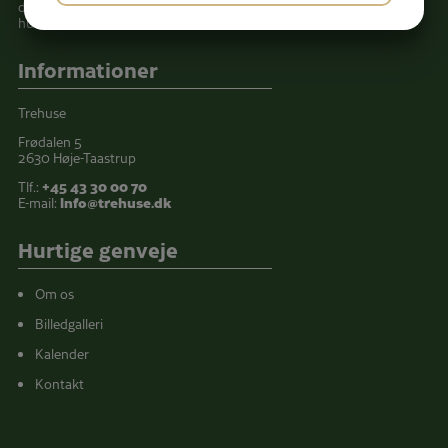
deltager i forskellige fritidstilbud udenfor
JA
NEJ
JA
NEJ
huset.
MARKETING
STATISTIK
Informationer
Trehuse
Frødalen 5
2630 Høje-Taastrup
Tlf.:
+45 43 30 00 70
E-mail:
info@trehuse.dk
Hurtige genveje
Om os
Billedgalleri
Kalender
Kontakt