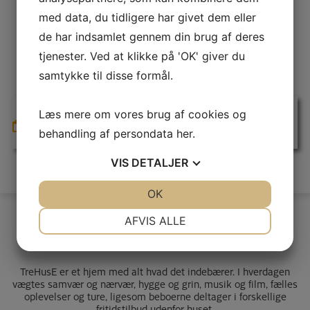
Nyt fra Kristelig
med data, du tidligere har givet dem eller
Handicapforening
de har indsamlet gennem din brug af deres
tjenester. Ved at klikke på 'OK' giver du
samtykke til disse formål.
Læs mere om vores brug af cookies og
Gå til fuld oversigt
behandling af persondata
her
.
VIS
DETALJER
JA
NEJ
OK
JA
NEJ
NØDVENDIGE
PRÆFERENCER
AFVIS ALLE
Om os
JA
NEJ
JA
NEJ
MARKETING
STATISTIK
TreHusE er et hjem med alt hvad det indebærer. I hverdagen
vægtes samvær og nærvær, hygge og grin, musik og film, fælles
oplevelser og ture, ligesom beboerne deltager i forskellige
fritidstilbud udenfor huset.