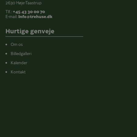
2630 Høje-Taastrup
Tlf.:
+45 43 30 00 70
E-mail:
info@trehuse.dk
Hurtige genveje
Om os
Billedgalleri
Kalender
Kontakt