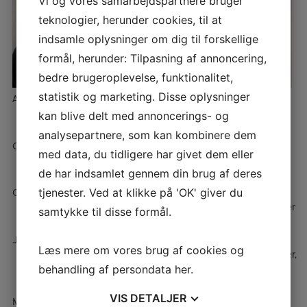
Vi og vores samarbejdspartnere bruger
teknologier, herunder cookies, til at
indsamle oplysninger om dig til forskellige
formål, herunder: Tilpasning af annoncering,
bedre brugeroplevelse, funktionalitet,
statistik og marketing. Disse oplysninger
Anders, nattevagt
Børge, pedel
Charlotte,
administrativ
kan blive delt med annoncerings- og
analysepartnere, som kan kombinere dem
Christina, nattevagt
Emilie,
Frederik, pædagog
med data, du tidligere har givet dem eller
diakon/pædagog
de har indsamlet gennem din brug af deres
Gunhild, pædagog
Helle, pædagog
Johanna,
tjenester. Ved at klikke på 'OK' giver du
pædagogmedhjælper
samtykke til disse formål.
Julie, pædagog
Kamilla,
Knud,
Læs mere om vores brug af cookies og
husassistent
pædagogmedhjælper,
pedel
behandling af persondata
her
.
VIS
DETALJER
Mandi, ergoterapeut
Mette,
Michael, pædagog