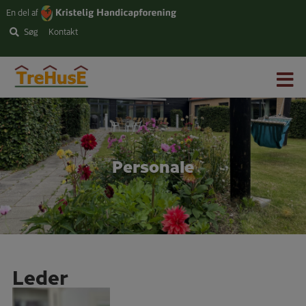
Hop
En del af
til
Søg
Kontakt
indholdet
Personale
Leder