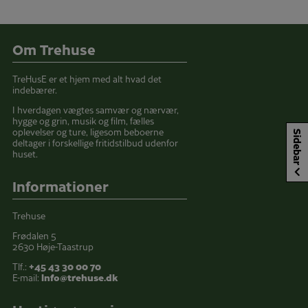
Om Trehuse
TreHusE er et hjem med alt hvad det
indebærer.
I hverdagen vægtes samvær og nærvær,
hygge og grin, musik og film, fælles
oplevelser og ture, ligesom beboerne
Sidebar
deltager i forskellige fritidstilbud udenfor
huset.
Informationer
Trehuse
Frødalen 5
2630 Høje-Taastrup
Tlf.:
+45 43 30 00 70
E-mail:
info@trehuse.dk